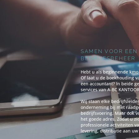
SAMEN VOOR EEN 
BEDRIJFSBEHEER
Hebt u als beginnende kmo
Of laat u de boekhouding va
een accountant? In beide g
services van A-BC KANTOOR
Wij staan elke bedrijfsleid
onderneming bij met raadg
bedrijfsvoering. Maar ook v
het goede adres. Zodat u zi
professionele activiteiten 
levering, distributie aan uw