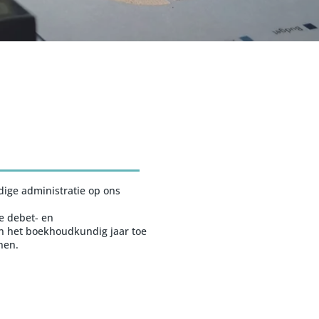
ige administratie op ons
le debet- en
an het boekhoudkundig jaar toe
nen.