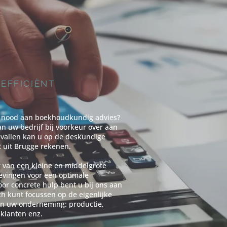
EFFICIËNT
 nood aan boekhoudkundig advies?
n uw bedrijf bij voorkeur over aan
evallen kan u op de deskundige
 uit Brugge rekenen.
er van een kleine en middelgrote
evingen voor een optimale
oor concrete hulp bent u bij ons aan
ch kunt focussen op de eigenlijke
van uw onderneming: productie,
 klanten enz.